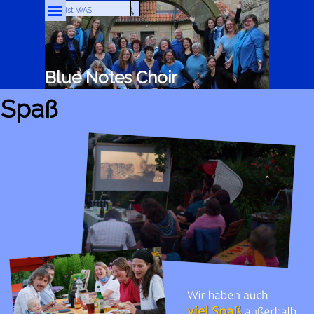
Direkt zum Seiteninhalt
Menü überspringen
Blue Notes Choir
Spaß