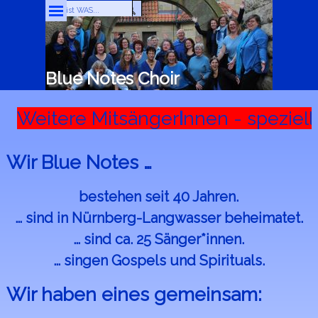
Direkt zum Seiteninhalt
Menü überspringen
Blue Notes Choir
Weitere Mitsänger
I
nnen - speziel
Wir Blue Notes …
bestehen seit 40 Jahren.
… sind in Nürnberg-Langwasser beheimatet.
… sind ca. 25 Sänger*innen.
… singen Gospels und Spirituals.
Wir haben eines gemeinsam: