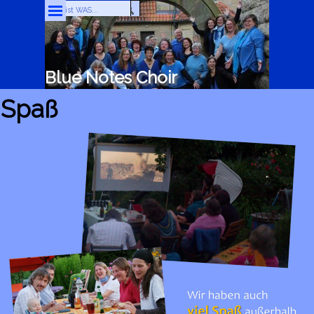
Direkt zum Seiteninhalt
Menü überspringen
Blue Notes Choir
Spaß