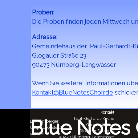
Proben:
Die Proben finden jeden Mittwoch u
Adresse:
Gemeindehaus der Paul-Gerhardt-K
Glogauer Straße 23
90473 Nürnberg-Langwasser
Wenn Sie weitere Informationen übe
Kontakt@BlueNotesChoir.de
schicken
Kontakt
Paul-Gerhardt-Kirche
Blue Notes 
Ein Nürnberger
Gemeindehaus
Gospelchor stellt
Glogauer Straße 23
sich vor.
90473 Nürnberg-Langwasser