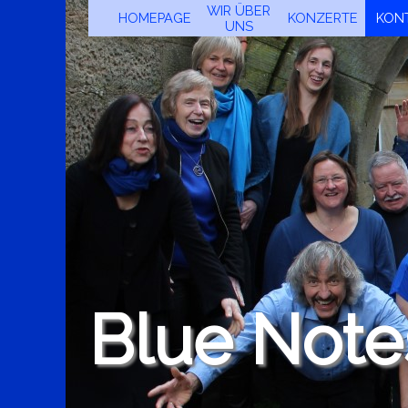
Direkt zum Seiteninhalt
Menü überspri
WIR ÜBER
HOMEPAGE
KONZERTE
▼
KON
UNS
Blue Note