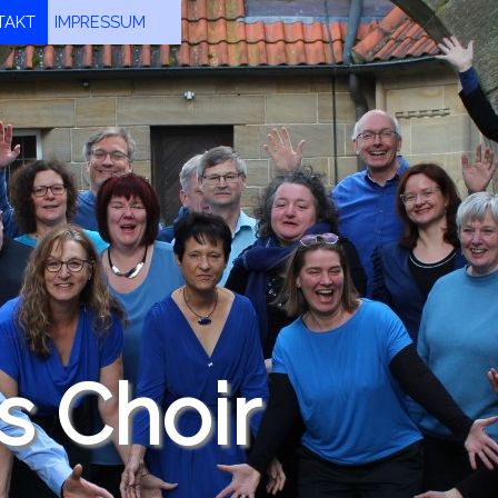
ngen
TAKT
▼
IMPRESSUM
▼
s Choir